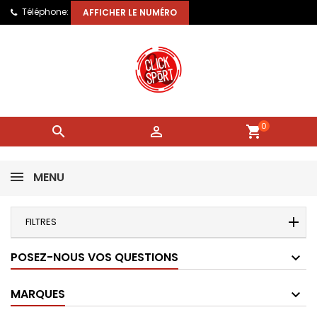
Téléphone:
AFFICHER LE NUMÉRO
0


shopping_cart
MENU
FILTRES
POSEZ-NOUS VOS QUESTIONS
MARQUES