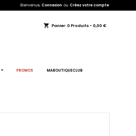
Bienvenue,
Connexion
ou
Créez votre compte
shopping_cart
Panier:
0
Produits - 0,00 €
T
PROMOS
MABOUTIQUECLUB