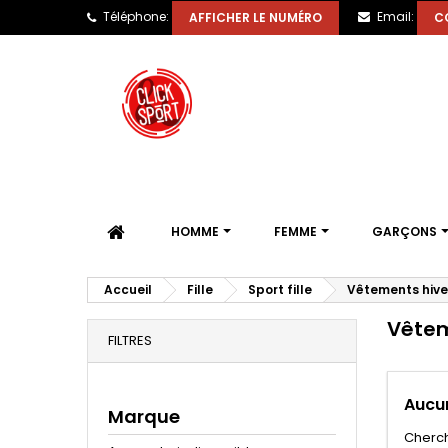
Téléphone:
Email:
AFFICHER LE NUMÉRO
C
HOMME
FEMME
GARÇONS
Accueil
Fille
Sport fille
Vêtements hiver
Vêteme
FILTRES
Aucun
Marque
Cherch