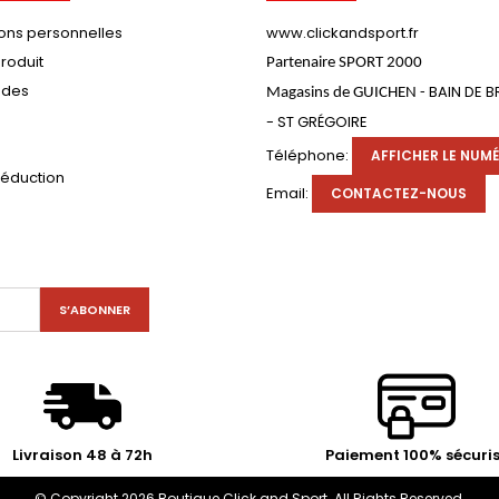
ions personnelles
www.clickandsport.fr
roduit
Partenaire SPORT 2000
des
BAIN DE 
Magasins de GUICHEN -
- ST GRÉGOIRE
s
Téléphone:
AFFICHER LE NUM
réduction
Email:
CONTACTEZ-NOUS
Livraison 48 à 72h
Paiement 100% sécuri
© Copyright 2026 Boutique Click and Sport. All Rights Reserved.