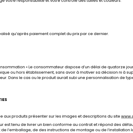
otre responsabilité et votre contrôle des tailles et couleurs.
réalisé qu’après paiement complet du prix par ce dernier.
 consommation « Le consommateur dispose d’un délai de quatorze jours
que ou hors établissement, sans avoir à motiver sa décision ni à sup
ur. Dans le cas ou le produit aurait subi une personnalisation de ty
TIES
me aux produits présenter sur les images et descriptions du site
www.c
 est tenu de livrer un bien conforme au contrat et répond des défauts
e l’emballage, de des instructions de montage ou de l’installation lo