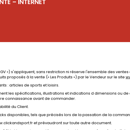
NTE – INTERNET
GV ») s'appliquent, sans restriction ni réserve l'ensemble des vent
uits proposés à la vente (« Les Produits ») par le Vendeur sur le site
ww
ts : articles de sports et loisirs.
nt les spécifications, illustrations et indications d dimensions ou de 
rendre connaissance avant de commander.
bilité du Client.
tocks disponibles, tels que précisés lors de la passation de la comma
.clickandsport.fr et prévaudront sur toute autre document.