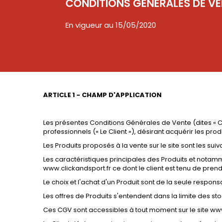
CONDITIONS GENERALES DE VE
En vigueur au 15/05/2020
ARTICLE 1 - CHAMP D'APPLICATION
Les présentes Conditions Générales de Vente (dites « C
professionnels (« Le Client »), désirant acquérir les prod
Les Produits proposés à la vente sur le site sont les suivan
Les caractéristiques principales des Produits et notamme
www.clickandsport.fr ce dont le client est tenu de p
Le choix et l'achat d'un Produit sont de la seule responsa
Les offres de Produits s'entendent dans la limite des s
Ces CGV sont accessibles à tout moment sur le site www