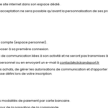
le site internet dans son espace dédié.
acceptation ne sera possible qu’avant la personnalisation de ses pr
 un compte (espace personnel).
proposer à sa première connexion.
 de communication liées à son activité et ne seront pas transmises à 
 personnel ou en envoyant un e-mail à
contact@clickandsport.fr
s achats, de gérer les autorisations de communication et d’apporter 
 défini lors de votre inscription.
es modalités de paiement par carte bancaire.
au jour de la passation de la commande.