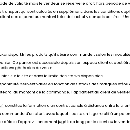
ode de validité mais le vendeur se réserve le droit, hors période de va
e transport qui sont calculés en supplément, dans les conditions appl
t correspond au montant total de l’achat y compris ces frais. Une f
ckandsport.fr
les produits qu’il désire commander, selon les modalité
n panier. Ce panier est accessible depuis son espace client et peut être
itions générales de ventes.
ibles sur le site et dans la limite des stocks disponibles.
onibilité peuvent varier en fonction des stocks des marques et/ou 
gral du montant de la commande. Il appartient au client de vérifier
.fr
constitue la formation d’un contrat conclu à distance entre le client
te commande d’un client avec lequel il existe un litige relatif à un 
élais d’approvisionnement jugé trop long par le client ou le vende