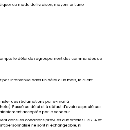
indiquer ce mode de livraison, moyennant une
en compte le délai de regroupement des commandes de
st pas intervenue dans un délai d’un mois, le client
formuler des réclamations par e-mail à
hoto). Passé ce délai et à défaut d’avoir respecté ces
 valablement acceptée par le vendeur.
nt dans les conditions prévues aux articles L 217-4 et
nt personnalisé ne sont ni échangeable, ni