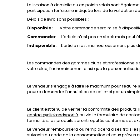
La livraison à domicile ou en points relais sont égale
participation forfaitaire indiquée lors de la validation d
Délais de livraisons possibles :
Disponible
:
Votre commande sera mise à disposition
Commander
:
L’article n’est pas en stock mais peut
Indisponible
:
L’article n’est malheureusement plus d
Les commandes des gammes clubs et professionnels son
votre club, l’acheminement ainsi que la personnalisatio
Le vendeur s’engage à faire le maximum pour réduire le pl
pourra demander l’annulation de celle-ci par un simple
Le client est tenu de vérifier la conformité des produits
contact@clickandsport.fr
ou via le formulaire de contac
formalités, les produits seront réputés conformes et 
Le vendeur remboursera ou remplacera à ses frais les pr
suivants du code de la consommation et ceux prévus au