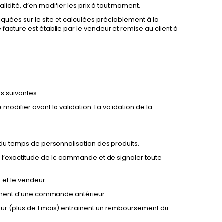
lidité, d’en modifier les prix à tout moment.
iquées sur le site et calculées préalablement à la
acture est établie par le vendeur et remise au client à
s suivantes :
 modifier avant la validation. La validation de la
du temps de personnalisation des produits.
 l’exactitude de la commande et de signaler toute
 et le vendeur.
paiement d’une commande antérieur.
ur (plus de 1 mois) entrainent un remboursement du