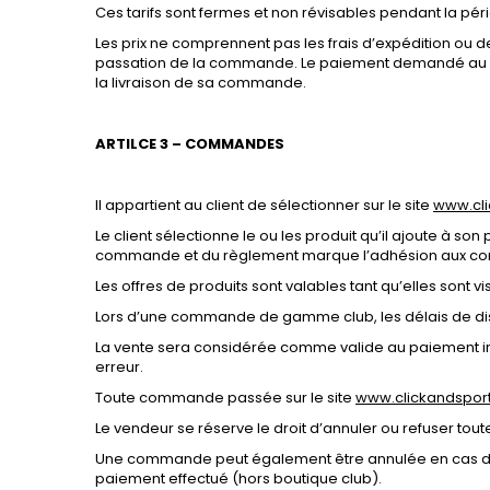
Ces tarifs sont fermes et non révisables pendant la péri
Les prix ne comprennent pas les frais d’expédition ou d
passation de la commande. Le paiement demandé au clien
la livraison de sa commande.
ARTILCE 3 – COMMANDES
Il appartient au client de sélectionner sur le site
www.cli
Le client sélectionne le ou les produit qu’il ajoute à so
commande et du règlement marque l’adhésion aux cond
Les offres de produits sont valables tant qu’elles sont vis
Lors d’une commande de gamme club, les délais de disp
La vente sera considérée comme valide au paiement inté
erreur.
Toute commande passée sur le site
www.clickandsport
Le vendeur se réserve le droit d’annuler ou refuser tou
Une commande peut également être annulée en cas de d
paiement effectué (hors boutique club).