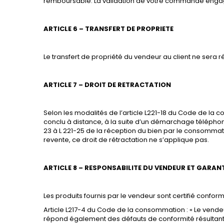
remboursable. La validation de votre commande engage v
ARTICLE 6 – TRANSFERT DE PROPRIETE
Le transfert de propriété du vendeur au client ne sera 
ARTICLE 7 – DROIT DE RETRACTATION
Selon les modalités de l’article L221-18 du Code de la
conclu à distance, à la suite d’un démarchage téléphoni
23 à L 221-25 de la réception du bien par le consommate
revente, ce droit de rétractation ne s’applique pas.
ARTICLE 8 – RESPONSABILITE DU VENDEUR ET GARAN
Les produits fournis par le vendeur sont certifié confor
Article L217-4 du Code de la consommation : « Le vendeur
répond également des défauts de conformité résultant d