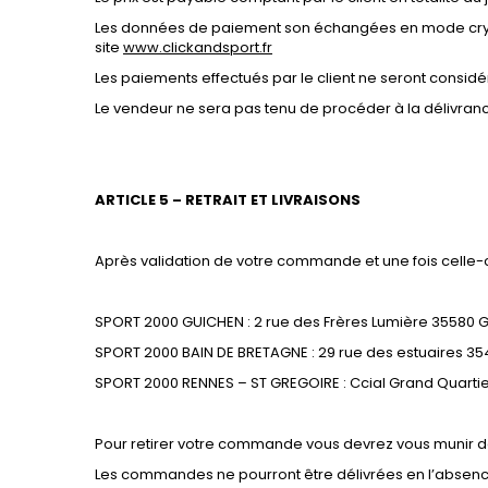
Les données de paiement son échangées en mode crypté
site
www.clickandsport.fr
Les paiements effectués par le client ne seront consi
Le vendeur ne sera pas tenu de procéder à la délivrance
ARTICLE 5 – RETRAIT ET LIVRAISONS
Après validation de votre commande et une fois celle-ci
SPORT 2000 GUICHEN : 2 rue des Frères Lumière 35580 
SPORT 2000 BAIN DE BRETAGNE : 29 rue des estuaires 3
SPORT 2000 RENNES – ST GREGOIRE : Ccial Grand Quarti
Pour retirer votre commande vous devrez vous munir de v
Les commandes ne pourront être délivrées en l’absen