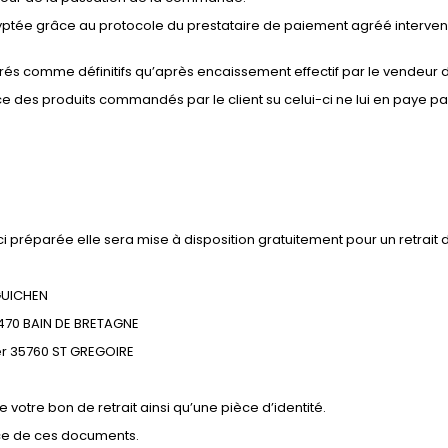
e grâce au protocole du prestataire de paiement agréé intervenant
dérés comme définitifs qu’après encaissement effectif par le vendeu
 des produits commandés par le client su celui-ci ne lui en paye pas l
 préparée elle sera mise à disposition gratuitement pour un retrait 
GUICHEN
5470 BAIN DE BRETAGNE
er 35760 ST GREGOIRE
otre bon de retrait ainsi qu’une pièce d’identité.
ce de ces documents.