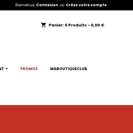
Bienvenue,
Connexion
ou
Créez votre compte
shopping_cart
Panier:
0
Produits - 0,00 €
NT
PROMOS
MABOUTIQUECLUB