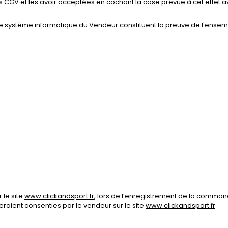
es CGV et les avoir acceptées en cochant la case prévue à cet eff
e système informatique du Vendeur constituent la preuve de l'ensemb
 le site
www.clickandsport.fr
, lors de l’enregistrement de la command
eraient consenties par le vendeur sur le site
www.clickandsport.fr