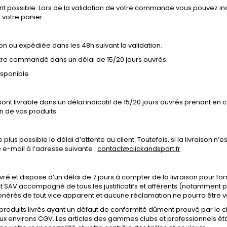
ment possible. Lors de la validation de votre commande vous pouvez 
e votre panier.
 ou expédiée dans les 48h suivant la validation.
 être commandé dans un délai de 15/20 jours ouvrés.
isponible
t livrable dans un délai indicatif de 15/20 jours ouvrés prenant 
n de vos produits.
us possible le délai d’attente au client. Toutefois, si la livraison n’e
 e-mail à l’adresse suivante :
contact@clickandsport.fr
 livré et dispose d’un délai de 7 jours à compter de la livraison pour 
t SAV accompagné de tous les justificatifs et afférents (notamment p
exonérés de tout vice apparent et aucune réclamation ne pourra être
oduits livrés ayant un défaut de conformité dûment prouvé par le clie
x environs CGV. Les articles des gammes clubs et professionnels éta