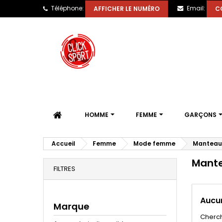
Téléphone:
Email:
AFFICHER LE NUMÉRO
C
HOMME
FEMME
GARÇONS
Accueil
Femme
Mode femme
Manteau
Mant
FILTRES
Aucun
Marque
Cherch