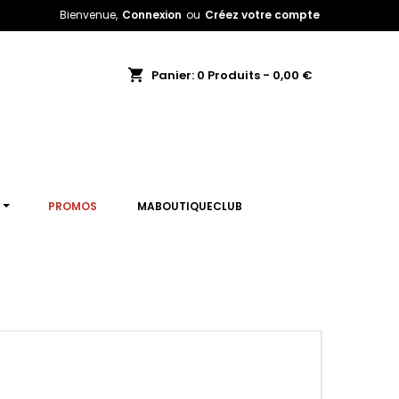
Bienvenue,
Connexion
ou
Créez votre compte
shopping_cart
Panier:
0
Produits - 0,00 €
T
PROMOS
MABOUTIQUECLUB