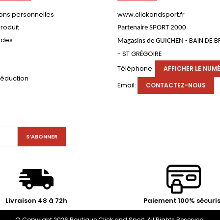
ions personnelles
www.clickandsport.fr
roduit
Partenaire SPORT 2000
des
BAIN DE 
Magasins de GUICHEN -
- ST GRÉGOIRE
s
Téléphone:
AFFICHER LE NUM
réduction
Email:
CONTACTEZ-NOUS
Livraison 48 à 72h
Paiement 100% sécuri
© Copyright 2026 Boutique Click and Sport. All Rights Reserved.