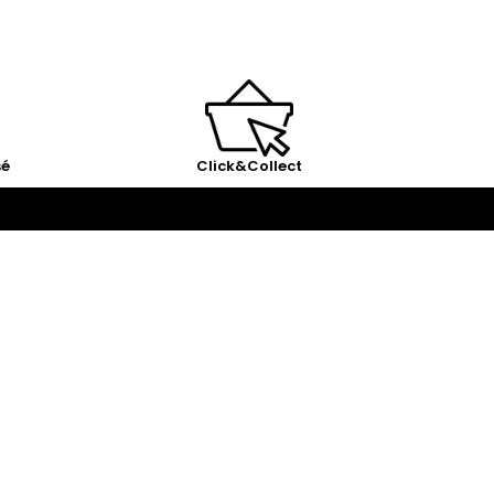
sé
Click&Collect