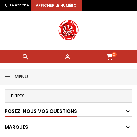
Téléphone:
AFFICHER LE NUMÉRO
0


shopping_cart
MENU
FILTRES
POSEZ-NOUS VOS QUESTIONS
MARQUES