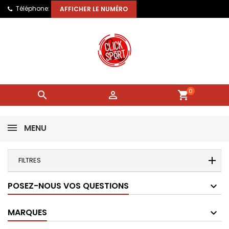
Téléphone:
AFFICHER LE NUMÉRO
0


shopping_cart
MENU
FILTRES
POSEZ-NOUS VOS QUESTIONS
MARQUES