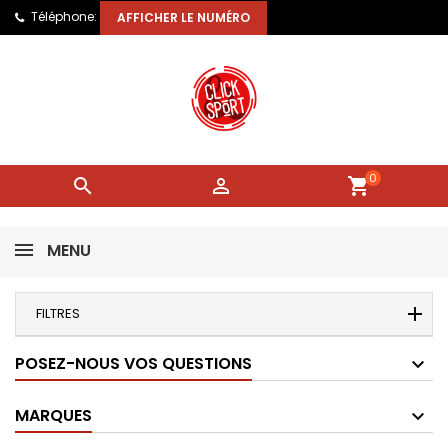
Téléphone:
AFFICHER LE NUMÉRO
0


shopping_cart
MENU
FILTRES
POSEZ-NOUS VOS QUESTIONS
MARQUES