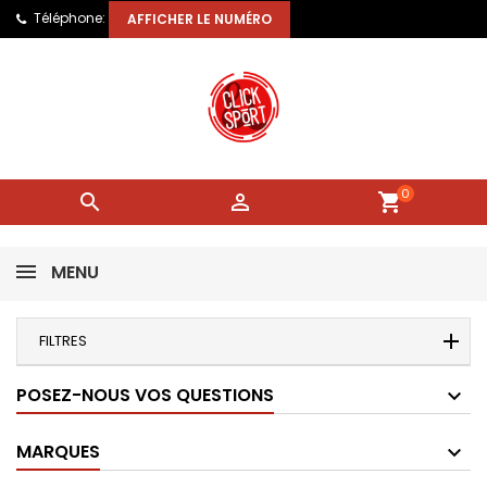
Téléphone:
AFFICHER LE NUMÉRO
0


shopping_cart
MENU
FILTRES
POSEZ-NOUS VOS QUESTIONS
MARQUES