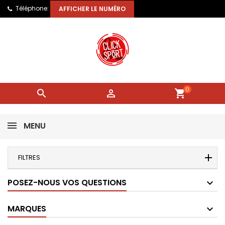
Téléphone:
AFFICHER LE NUMÉRO
0


shopping_cart
MENU
FILTRES
POSEZ-NOUS VOS QUESTIONS
MARQUES