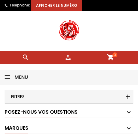
Téléphone:
AFFICHER LE NUMÉRO
0


shopping_cart
MENU
FILTRES
POSEZ-NOUS VOS QUESTIONS
MARQUES