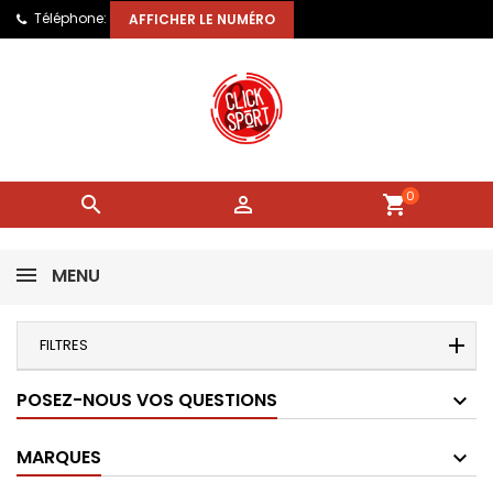
Téléphone:
AFFICHER LE NUMÉRO
0


shopping_cart
MENU
FILTRES
POSEZ-NOUS VOS QUESTIONS
MARQUES