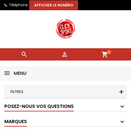
Téléphone:
AFFICHER LE NUMÉRO
0


shopping_cart
MENU
FILTRES
POSEZ-NOUS VOS QUESTIONS
MARQUES