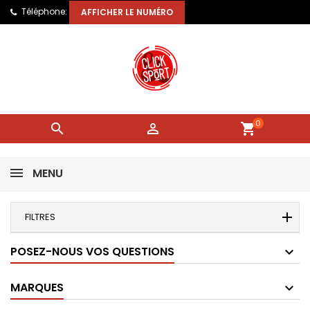
Téléphone:
AFFICHER LE NUMÉRO
0


shopping_cart
MENU
FILTRES
POSEZ-NOUS VOS QUESTIONS
MARQUES