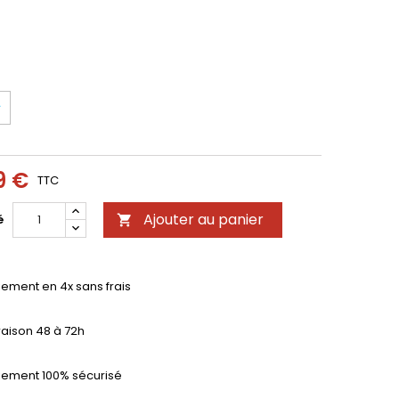
9 €
TTC
Ajouter au panier
é

iement en 4x sans frais
raison 48 à 72h
iement 100% sécurisé