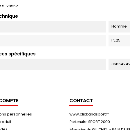
e
5-28552
echnique
Homme
PE25
ces spécifiques
3666424
 COMPTE
CONTACT
ions personnelles
www.clickandsport.fr
roduit
Partenaire SPORT 2000
des
BAIN DE 
Magasins de GUICHEN -