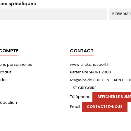
ces spécifiques
571560130
 COMPTE
CONTACT
ions personnelles
www.clickandsport.fr
roduit
Partenaire SPORT 2000
des
BAIN DE 
Magasins de GUICHEN -
- ST GRÉGOIRE
s
Téléphone:
AFFICHER LE NUM
réduction
Email:
CONTACTEZ-NOUS