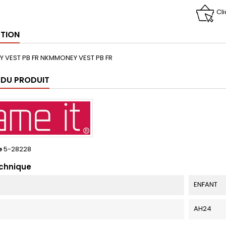
Cl
PTION
 VEST PB FR NKMMONEY VEST PB FR
 DU PRODUIT
e
5-28228
echnique
ENFANT
AH24