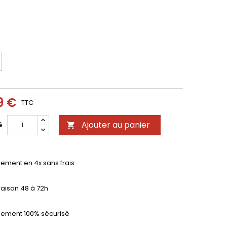
E
9 €
TTC
Ajouter au panier
é

iement en 4x sans frais
raison 48 à 72h
iement 100% sécurisé