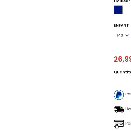
Couleur
DARK
SAPPHIR
ENFANT
26,9
Quantit
Pa
Liv
Pa