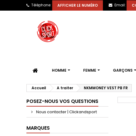
Téléphone:
Email:
AFFICHER LE NUMÉRO
C
HOMME
FEMME
GARÇONS
Accueil
A traiter
NKMMONEY VEST PB FR
POSEZ-NOUS VOS QUESTIONS
Nous contacter | Clickandsport
MARQUES