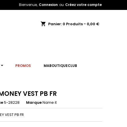
Bienvenue,
Connexion
ou
Créez votre compte
shopping_cart
Panier:
0
Produits - 0,00 €
T
PROMOS
MABOUTIQUECLUB
ONEY VEST PB FR
ce
5-28228
Marque
Name it
Y VEST PB FR