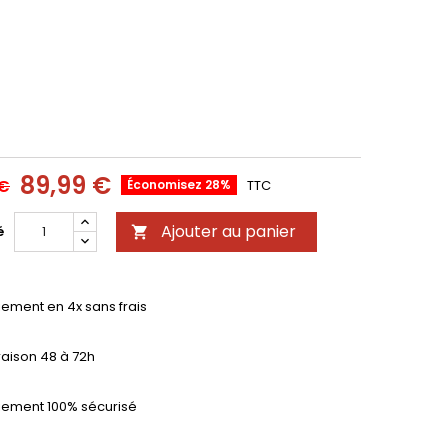
RDENIA
89,99 €
 €
Économisez 28%
TTC
Ajouter au panier
é

iement en 4x sans frais
raison 48 à 72h
iement 100% sécurisé