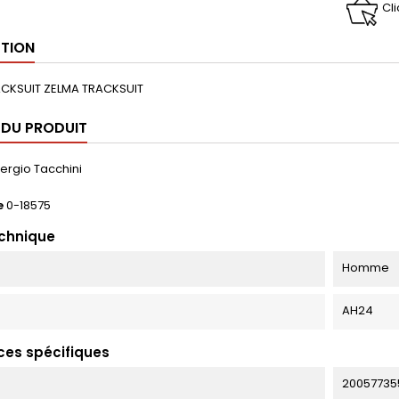
Cl
PTION
CKSUIT ZELMA TRACKSUIT
 DU PRODUIT
ergio Tacchini
e
0-18575
echnique
Homme
AH24
ces spécifiques
20057735