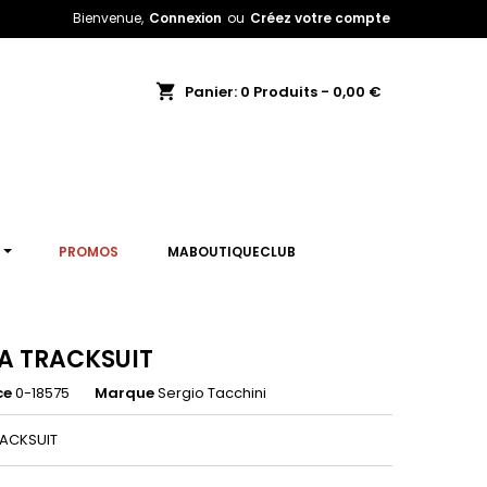
Bienvenue,
Connexion
ou
Créez votre compte
shopping_cart
Panier:
0
Produits - 0,00 €
T
PROMOS
MABOUTIQUECLUB
A TRACKSUIT
ce
0-18575
Marque
Sergio Tacchini
RACKSUIT