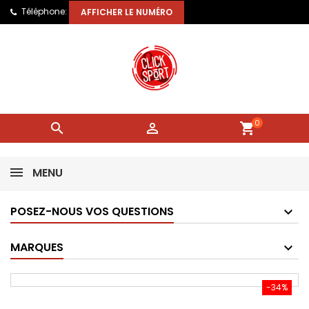
Téléphone:
AFFICHER LE NUMÉRO
0


shopping_cart
MENU
POSEZ-NOUS VOS QUESTIONS
MARQUES
-34%