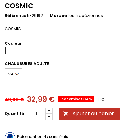
COSMIC
Référence
5-29192
Marque
Les Tropéziennes
COSMIC
Couleur
BLEU
JEAN
CHAUSSURES ADULTE
32,99 €
49,99 €
Économisez 34%
TTC
Ajouter au panier
Quantité

Paiement en 4x sans frais