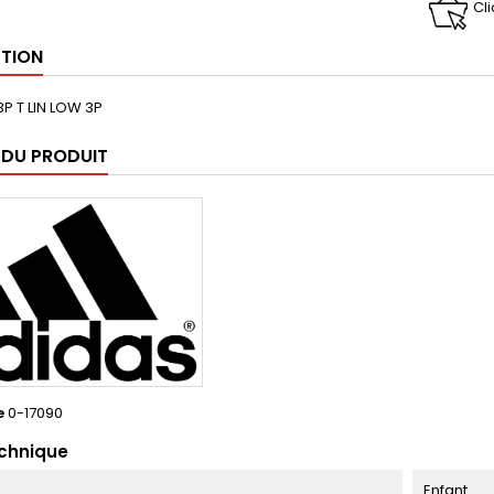
Cl
PTION
3P T LIN LOW 3P
 DU PRODUIT
e
0-17090
echnique
Enfant