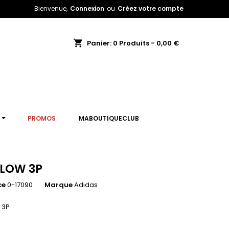
Bienvenue,
Connexion
ou
Créez votre compte
shopping_cart
Panier:
0
Produits - 0,00 €
T
PROMOS
MABOUTIQUECLUB
N LOW 3P
ce
0-17090
Marque
Adidas
 3P