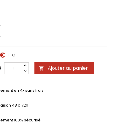
 €
TTC
Ajouter au panier
é

iement en 4x sans frais
raison 48 à 72h
iement 100% sécurisé