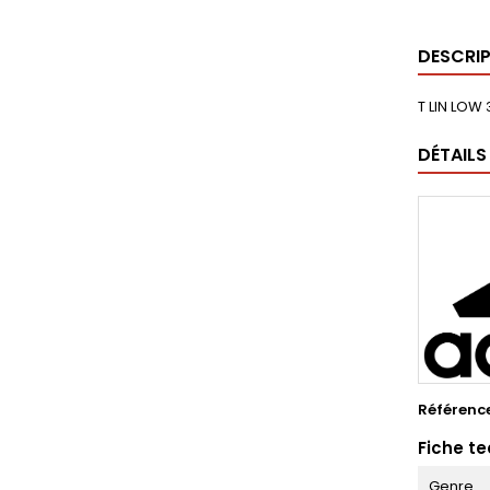
DESCRI
T LIN LOW 
DÉTAILS
Référenc
Fiche t
Genre