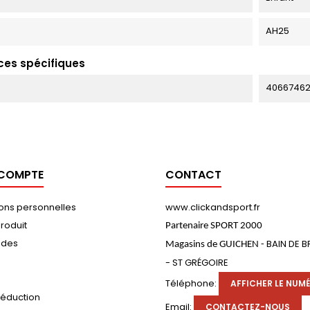
AH25
ces spécifiques
4066746
 COMPTE
CONTACT
ions personnelles
www.clickandsport.fr
roduit
Partenaire SPORT 2000
des
BAIN DE 
Magasins de GUICHEN -
- ST GRÉGOIRE
s
Téléphone:
AFFICHER LE NUM
réduction
Email:
CONTACTEZ-NOUS