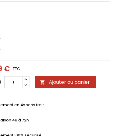
9 €
TTC
Ajouter au panier
é

iement en 4x sans frais
raison 48 à 72h
iement 100% sécurisé