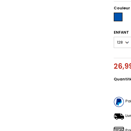
Couleur
MEDIUM
BLUE
DENIM
ENFANT
26,9
Quantit
Pa
Liv
Pa