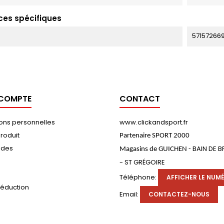
ces spécifiques
57157266
 COMPTE
CONTACT
ions personnelles
www.clickandsport.fr
roduit
Partenaire SPORT 2000
des
BAIN DE 
Magasins de GUICHEN -
- ST GRÉGOIRE
s
Téléphone:
AFFICHER LE NUM
réduction
Email:
CONTACTEZ-NOUS