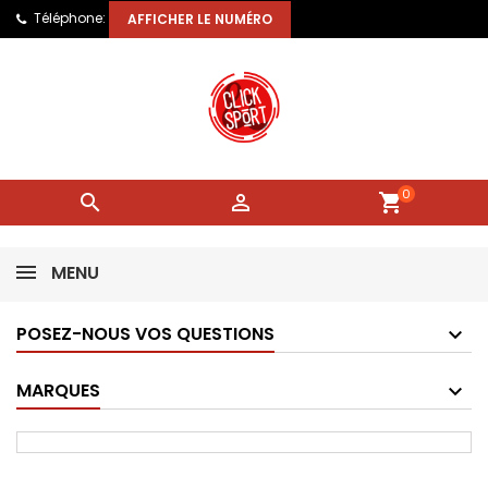
Téléphone:
AFFICHER LE NUMÉRO
0


shopping_cart
MENU
POSEZ-NOUS VOS QUESTIONS
MARQUES