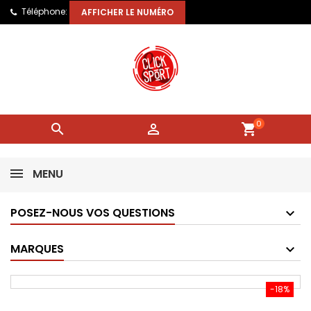
Téléphone:
AFFICHER LE NUMÉRO
0


shopping_cart
MENU
POSEZ-NOUS VOS QUESTIONS
MARQUES
-18%