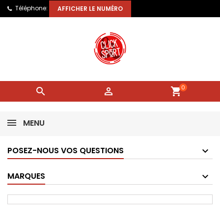
Téléphone:
AFFICHER LE NUMÉRO
0


shopping_cart
MENU
POSEZ-NOUS VOS QUESTIONS
MARQUES