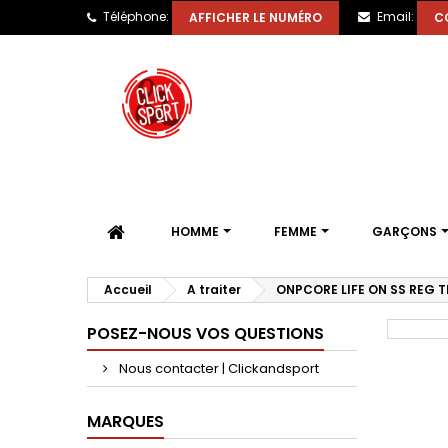
Téléphone:
Email:
AFFICHER LE NUMÉRO
C
HOMME
FEMME
GARÇONS
Accueil
A traiter
ONPCORE LIFE ON SS REG T
POSEZ-NOUS VOS QUESTIONS
Nous contacter | Clickandsport
MARQUES