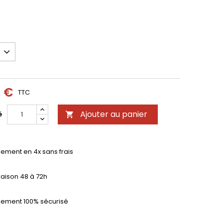
9 €
TTC
Ajouter au panier
é

iement en 4x sans frais
raison 48 à 72h
iement 100% sécurisé