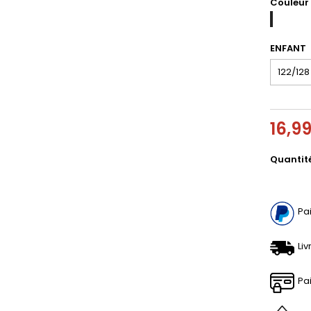
Couleur
GRAY
RIDGE
/
ENFANT
DETAIL
W.
MELANGE
16,9
Quantit
Pa
Liv
Pa