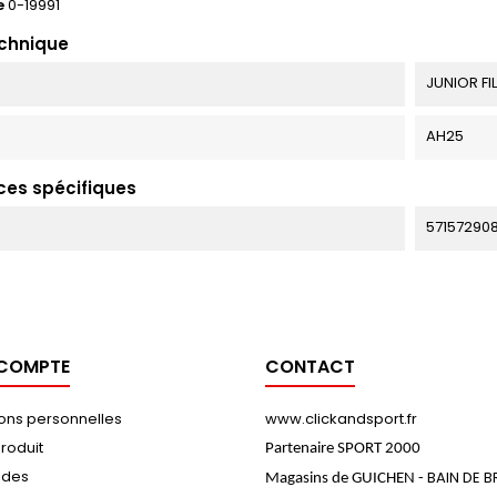
e
0-19991
echnique
JUNIOR FIL
AH25
ces spécifiques
57157290
 COMPTE
CONTACT
ions personnelles
www.clickandsport.fr
roduit
Partenaire SPORT 2000
des
BAIN DE 
Magasins de GUICHEN -