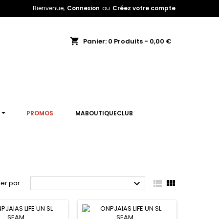
Bienvenue,
Connexion
ou
Créez votre compte
shopping_cart
Panier:
0
Produits - 0,00 €
T
PROMOS
MABOUTIQUECLUB



ier par :