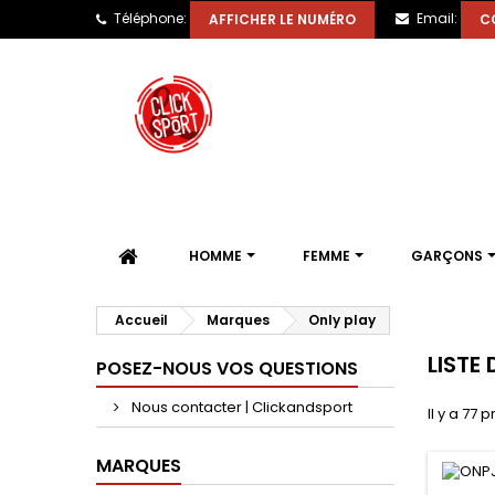
Téléphone:
Email:
AFFICHER LE NUMÉRO
C
HOMME
FEMME
GARÇONS
Accueil
Marques
Only play
LISTE
POSEZ-NOUS VOS QUESTIONS
Nous contacter | Clickandsport
Il y a 77 p
MARQUES