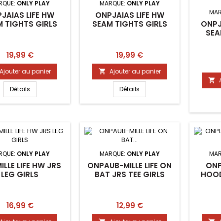
RQUE:
ONLY PLAY
MARQUE:
ONLY PLAY
MAR
JAIAS LIFE HW
ONPJAIAS LIFE HW
ONPJ
M TIGHTS GIRLS
SEAM TIGHTS GIRLS
SEA
Prix
Prix
19,99 €
19,99 €
Ajouter au panier
Ajouter au panier


Détails
Détails
RQUE:
ONLY PLAY
MARQUE:
ONLY PLAY
MAR
LLE LIFE HW JRS
ONPAUB-MILLE LIFE ON
ONP
LEG GIRLS
BAT JRS TEE GIRLS
HOOD
Prix
Prix
16,99 €
12,99 €