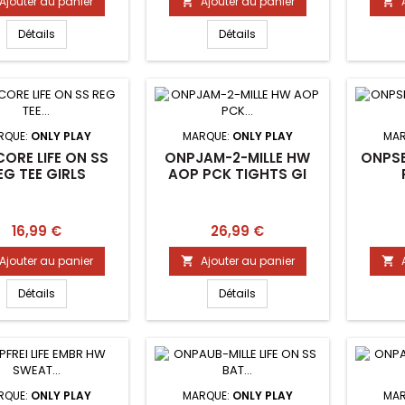
Ajouter au panier
Ajouter au panier


Détails
Détails
RQUE:
ONLY PLAY
MARQUE:
ONLY PLAY
MAR
ORE LIFE ON SS
ONPJAM-2-MILLE HW
ONPSE
EG TEE GIRLS
AOP PCK TIGHTS GI
Prix
Prix
16,99 €
26,99 €
Ajouter au panier
Ajouter au panier


Détails
Détails
RQUE:
ONLY PLAY
MARQUE:
ONLY PLAY
MAR