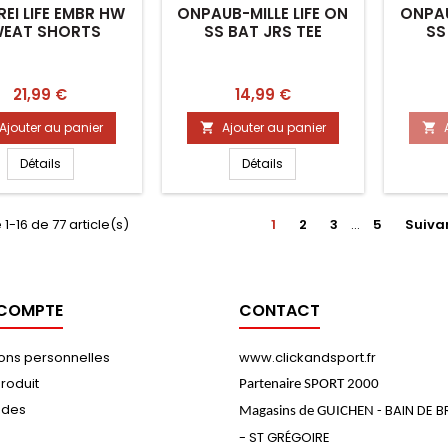
EI LIFE EMBR HW
ONPAUB-MILLE LIFE ON
ONPAU
EAT SHORTS
SS BAT JRS TEE
SS
Prix
Prix
21,99 €
14,99 €
Ajouter au panier
Ajouter au panier


Détails
Détails
 1-16 de 77 article(s)
1
2
3
…
5
Suiva
 COMPTE
CONTACT
ions personnelles
www.clickandsport.fr
roduit
Partenaire SPORT 2000
des
BAIN DE 
Magasins de GUICHEN -
- ST GRÉGOIRE