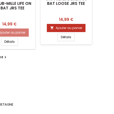
B-MILLE LIFE ON
BAT LOOSE JRS TEE
 BAT JRS TEE
Prix
14,99 €
Prix
14,99 €
Ajouter au panier

Ajouter au panier
Détails
Détails
nt

BRETAGNE