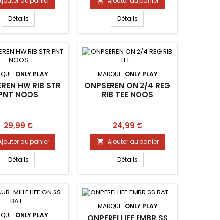
Ajouter au panier
Ajouter au panier

Détails
Détails
QUE:
ONLY PLAY
MARQUE:
ONLY PLAY
REN HW RIB STR
ONPSEREN ON 2/4 REG
PNT NOOS
RIB TEE NOOS
Prix
Prix
29,99 €
24,99 €
Ajouter au panier
Ajouter au panier

Détails
Détails
MARQUE:
ONLY PLAY
QUE:
ONLY PLAY
ONPFREI LIFE EMBR SS