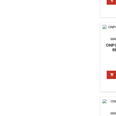

MA
ONPC
R

MA