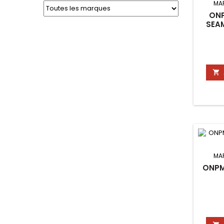
MA
ONP
SEA

MA
ONPMI