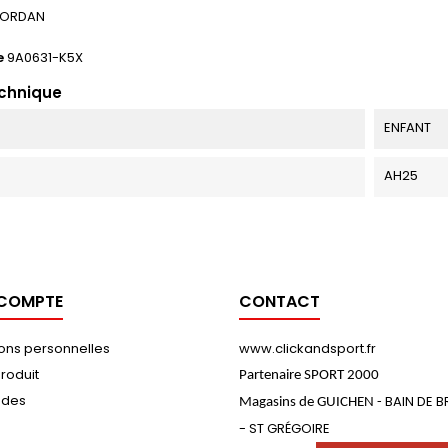
JORDAN
e
9A0631-K5X
echnique
ENFANT
AH25
 COMPTE
CONTACT
ions personnelles
www.clickandsport.fr
roduit
Partenaire SPORT 2000
des
BAIN DE 
Magasins de GUICHEN -
- ST GRÉGOIRE