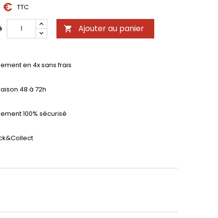
9 €
TTC
Ajouter au panier
é

iement en 4x sans frais
raison 48 à 72h
iement 100% sécurisé
ick&Collect