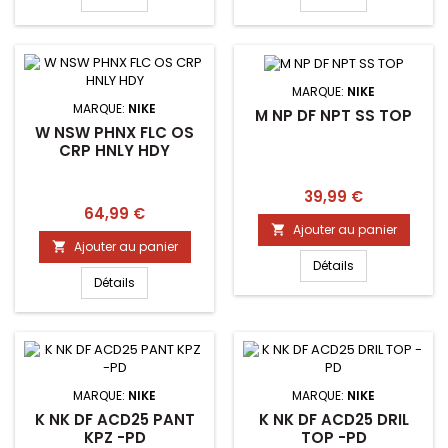
MARQUE:
NIKE
MARQUE:
NIKE
M NP DF NPT SS TOP
W NSW PHNX FLC OS
CRP HNLY HDY
Prix
39,99 €
Prix
64,99 €
Ajouter au panier

Ajouter au panier

Détails
Détails
MARQUE:
NIKE
MARQUE:
NIKE
K NK DF ACD25 PANT
K NK DF ACD25 DRIL
KPZ -PD
TOP -PD