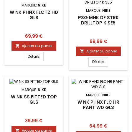
MARQUE:
NIKE
MARQUE:
NIKE
W NK PHNX FLC FZ HD
PSG MNK DF STRK
GLS
DRILLTOP K SE5
Prix
69,99 €
Prix
69,99 €
Ajouter au panier

Ajouter au panier

Détails
Détails
MARQUE:
NIKE
MARQUE:
NIKE
W NK SS FITTED TOP
W NK PHNX FLC HR
GLS
PANT WD GLS
Prix
39,99 €
Prix
64,99 €
Ajouter au panier
