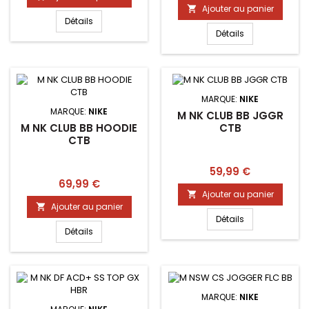
Ajouter au panier

Détails
Détails
MARQUE:
NIKE
MARQUE:
NIKE
M NK CLUB BB JGGR
M NK CLUB BB HOODIE
CTB
CTB
Prix
59,99 €
Prix
69,99 €
Ajouter au panier

Ajouter au panier

Détails
Détails
MARQUE:
NIKE