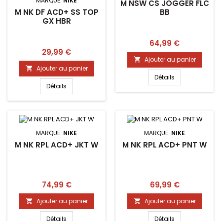
MARQUE:
NIKE
M NSW CS JOGGER FLC
M NK DF ACD+ SS TOP
BB
GX HBR
Prix
64,99 €
Prix
29,99 €
Ajouter au panier

Ajouter au panier

Détails
Détails
MARQUE:
NIKE
MARQUE:
NIKE
M NK RPL ACD+ JKT W
M NK RPL ACD+ PNT W
Prix
Prix
74,99 €
69,99 €
Ajouter au panier
Ajouter au panier


Détails
Détails