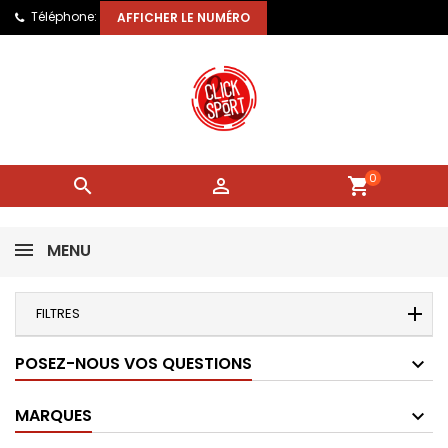
Téléphone:
AFFICHER LE NUMÉRO
0


shopping_cart
MENU
FILTRES
POSEZ-NOUS VOS QUESTIONS
MARQUES