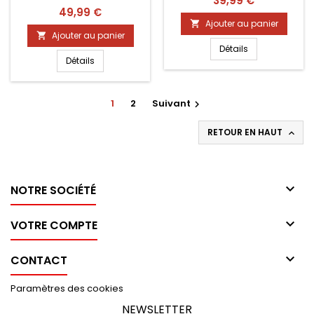
39,99 €
Prix
49,99 €
Ajouter au panier

Ajouter au panier

Détails
Détails
1
2
Suivant

RETOUR EN HAUT


NOTRE SOCIÉTÉ

VOTRE COMPTE

CONTACT
Paramètres des cookies
NEWSLETTER