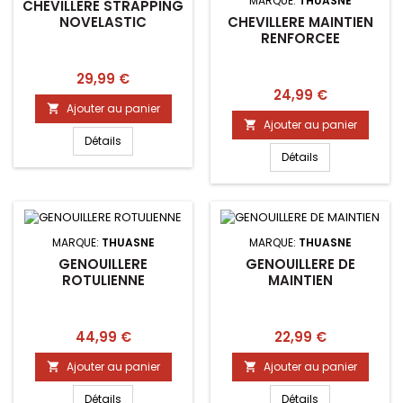
MARQUE:
THUASNE
CHEVILLERE STRAPPING
CHEVILLERE MAINTIEN
NOVELASTIC
RENFORCEE
Prix
29,99 €
Prix
24,99 €
Ajouter au panier

Ajouter au panier

Détails
Détails
MARQUE:
THUASNE
MARQUE:
THUASNE
GENOUILLERE
GENOUILLERE DE
ROTULIENNE
MAINTIEN
Prix
Prix
44,99 €
22,99 €
Ajouter au panier
Ajouter au panier


Détails
Détails