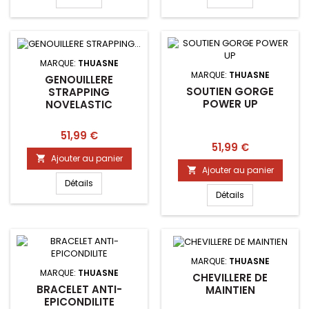
MARQUE:
THUASNE
MARQUE:
THUASNE
GENOUILLERE
SOUTIEN GORGE
STRAPPING
POWER UP
NOVELASTIC
Prix
51,99 €
Prix
51,99 €
Ajouter au panier

Ajouter au panier

Détails
Détails
MARQUE:
THUASNE
MARQUE:
THUASNE
CHEVILLERE DE
BRACELET ANTI-
MAINTIEN
EPICONDILITE