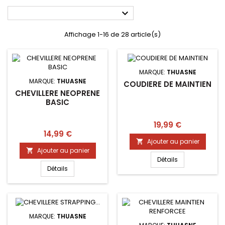

Affichage 1-16 de 28 article(s)
MARQUE:
THUASNE
MARQUE:
THUASNE
COUDIERE DE MAINTIEN
CHEVILLERE NEOPRENE
BASIC
Prix
19,99 €
Prix
14,99 €
Ajouter au panier

Ajouter au panier

Détails
Détails
MARQUE:
THUASNE