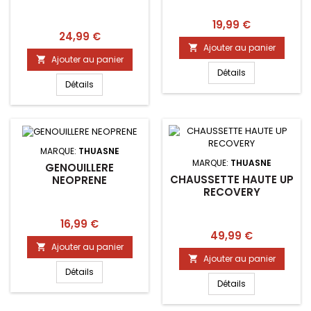
Prix
19,99 €
Prix
24,99 €
Ajouter au panier

Ajouter au panier

Détails
Détails
MARQUE:
THUASNE
MARQUE:
THUASNE
GENOUILLERE
CHAUSSETTE HAUTE UP
NEOPRENE
RECOVERY
Prix
16,99 €
Prix
49,99 €
Ajouter au panier

Ajouter au panier

Détails
Détails